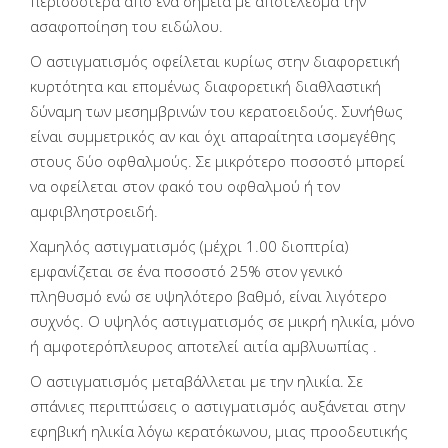
περισσότερα από ένα σημεία με αποτέλεσμα την
ασαφοποίηση του ειδώλου.
Ο αστιγματισμός οφείλεται κυρίως στην διαφορετική
κυρτότητα και επομένως διαφορετική διαθλαστική
δύναμη των μεσημβρινών του κερατοειδούς. Συνήθως
είναι συμμετρικός αν και όχι απαραίτητα ισομεγέθης
στους δύο οφθαλμούς. Σε μικρότερο ποσοστό μπορεί
να οφείλεται στον φακό του οφθαλμού ή τον
αμφιβληστροειδή.
Χαμηλός αστιγματισμός (μέχρι 1.00 διοπτρία)
εμφανίζεται σε ένα ποσοστό 25% στον γενικό
πληθυσμό ενώ σε υψηλότερο βαθμό, είναι λιγότερο
συχνός. Ο υψηλός αστιγματισμός σε μικρή ηλικία, μόνο
ή αμφοτερόπλευρος αποτελεί αιτία αμβλυωπίας .
Ο αστιγματισμός μεταβάλλεται με την ηλικία. Σε
σπάνιες περιπτώσεις ο αστιγματισμός αυξάνεται στην
εφηβική ηλικία λόγω κερατόκωνου, μιας προοδευτικής